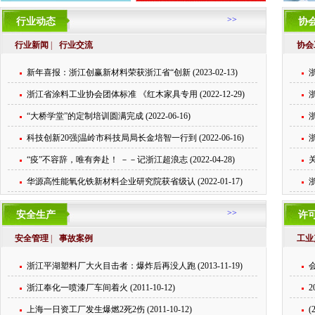
>>
行业动态
协
行业新闻
|
行业交流
协会
新年喜报：浙江创赢新材料荣获浙江省“创新 (2023-02-13)
浙江省涂料工业协会团体标准 《红木家具专用 (2022-12-29)
浙
“大桥学堂”的定制培训圆满完成 (2022-06-16)
科技创新20强|温岭市科技局局长金培智一行到 (2022-06-16)
浙
“疫”不容辞，唯有奔赴！ －－记浙江超浪志 (2022-04-28)
华源高性能氧化铁新材料企业研究院获省级认 (2022-01-17)
>>
安全生产
许
安全管理
|
事故案例
工业
浙江平湖塑料厂大火目击者：爆炸后再没人跑 (2013-11-19)
浙江奉化一喷漆厂车间着火 (2011-10-12)
2
上海一日资工厂发生爆燃2死2伤 (2011-10-12)
(