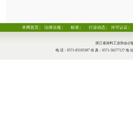
本网首页
法律法规
标准
行业动态
许可认证
|
|
|
|
|
浙江省涂料工业协会@版权所
电 话：0571-85105387 传 真：0571-5627712