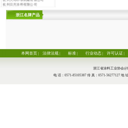
杭州日月涂料有限公司
杭州法莱利涂料有限公司
杭州国泰涂料有限公司
浙江名牌产品
国家化学建材质量监督检验中心(协
1
2
3
4
会副会长单位)
杭州绿建节能技术有限公司（阿克
苏诺贝尔太古漆油授权经销商）
杭州福德化工有限公司(协会副会长
单位)
百合花集团有限公司(协会副会长单
位)
本网首页
法律法规
标准
行业动态
许可认证
|
|
|
|
|
杭州映山花颜料化工有限公司
杭州悍马涂料玻璃有限公司(协会副
会长单位)
浙江省涂料工业协会@版权所有
杭州传化涂料有限公司(协会副会长
单位)
电 话：0571-85105387 传 真：0571-56277
杭州三鹰化工有限公司
杭州萧山阳光涂料有限公司
浙江钱浪涂料科技有限公司
杭州鸿泰涂料化工有限公司
杭州塘栖日用化工厂
杭州一韦涂料化学有限公司
杭州彭公涂料有限公司
杭州五菱涂料有限公司
杭州马良特种涂料有限公司
杭州华仙涂料有限公司