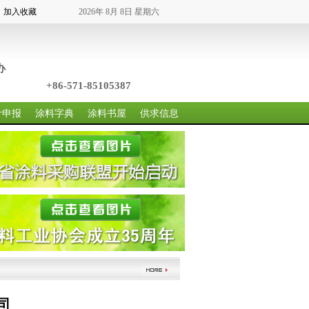
加入收藏
2026年 8月 8日 星期六
办
86-571-85105387
计申报
涂料字典
涂料书屋
供求信息
司