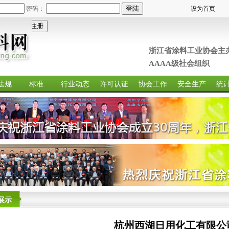
密码：
设为首页
浙江省涂料工业协会主
AAAA级社会组织 +
法规
标准
行业动态
许可认证
协会工作
安全生产
统
展示
杭州西湖日用化工有限公